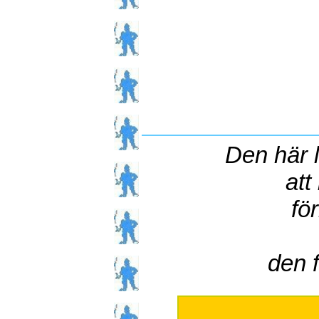
Den här l
att
för
den f