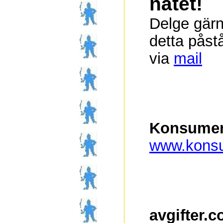
nätet!
Delge gärn
detta påst
via
mail
Konsumen
www.konsu
avgifter.