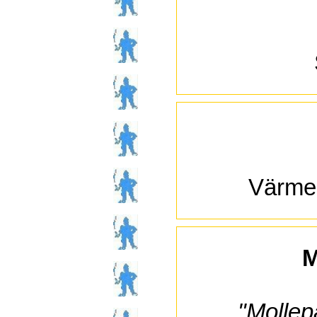
Värmep
M
"Mollep