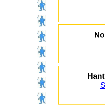
No
Hant
S