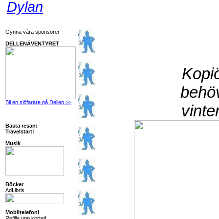
Dylan
Gynna våra sponsorer
DELLENÄVENTYRET
Kopi
behöv
Bli en sjöfarare på Dellen >>
vinte
Bästa resan:
Travelstart!
Musik
Böcker
AdLibris
Mobiltelefoni
Refilla upp kortet!