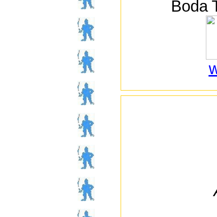
Boda 
w