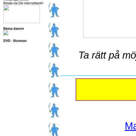
Betala via Din internetbank!
Bästa datorn
DVD - Boxman
Ta rätt på mö
Ma