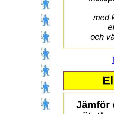
med k
e
och vä
El
Jämför 