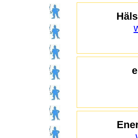
Häls
e
Ener