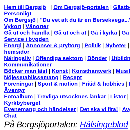
Hem till Bergsjö
|
Om Bergsjö-portalen
|
Gästb
Personligt
Om Bergsjö
|
"Du vet att du är en Bersekvega...
Vykort
|
Vänorter
Gå ut och handla
|
Gå ut och ät
|
Gå i kyrka
|
Gå 
Service i bygden
Energi
|
Annonser & pryltorg
|
Politik
|
Nyheter
hemsidor
Näringsliv
|
Offentliga sektorn
|
Bönder
|
Utbild
Kommunikationer
Böcker man läst
|
Konst
|
Konsthantverk
|
Musi
Nöjesetablissemang
|
Recept
Föreningar
|
Sport & motion
|
Fritid & hobbies
|
Äventyr
Fotoalbum
|
Trevliga utsocknes länkar
|
Listor
|
Kyrkbyberget
Evenemang och händelser
|
Det ska vi fira!
|
Av
Chat
På Bergsjöportalen:
Hälsingeblod