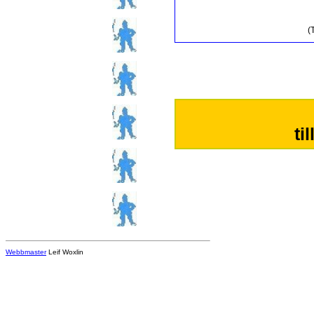
(
ti
Webbmaster
Leif Woxlin