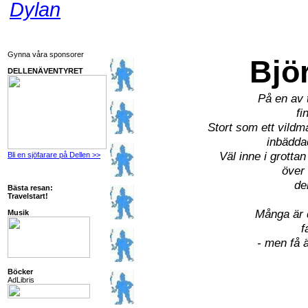
Dylan
Gynna våra sponsorer
Bjö
DELLENÄVENTYRET
På en av 
fi
Stort som ett vild
inbäddad
Väl inne i grotta
Bli en sjöfarare på Dellen >>
över 
de
Bästa resan:
Travelstart!
Många är 
Musik
f
- men få 
Böcker
AdLibris