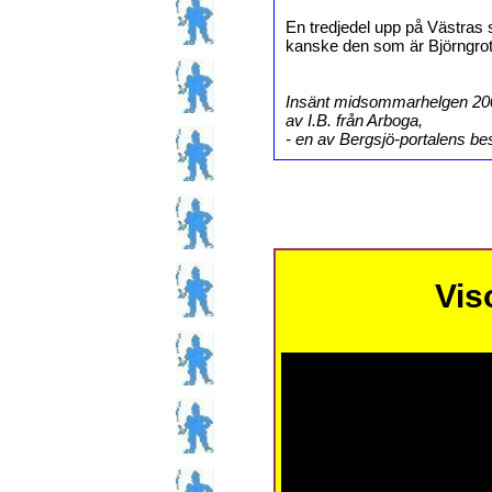
En tredjedel upp på Västras s
kanske den som är Björngrot
Insänt midsommarhelgen 20
av I.B. från Arboga,
- en av Bergsjö-portalens b
Vis