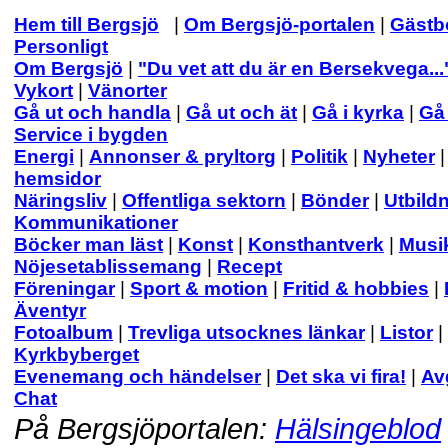
Hem till Bergsjö
|
Om Bergsjö-portalen
|
Gästb
Personligt
Om Bergsjö
|
"Du vet att du är en Bersekvega...
Vykort
|
Vänorter
Gå ut och handla
|
Gå ut och ät
|
Gå i kyrka
|
Gå 
Service i bygden
Energi
|
Annonser & pryltorg
|
Politik
|
Nyheter
hemsidor
Näringsliv
|
Offentliga sektorn
|
Bönder
|
Utbild
Kommunikationer
Böcker man läst
|
Konst
|
Konsthantverk
|
Musi
Nöjesetablissemang
|
Recept
Föreningar
|
Sport & motion
|
Fritid & hobbies
|
Äventyr
Fotoalbum
|
Trevliga utsocknes länkar
|
Listor
|
Kyrkbyberget
Evenemang och händelser
|
Det ska vi fira!
|
Av
Chat
På Bergsjöportalen:
Hälsingeblod