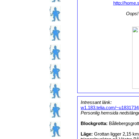
http://home.s
Oops! 
Intressant länk:
w1.183.telia.com/~u1831734
Personlig hemsida nedstäng
Blockgrotta:
Bållebergsgrot
Läge:
Grottan ligger 2,15 