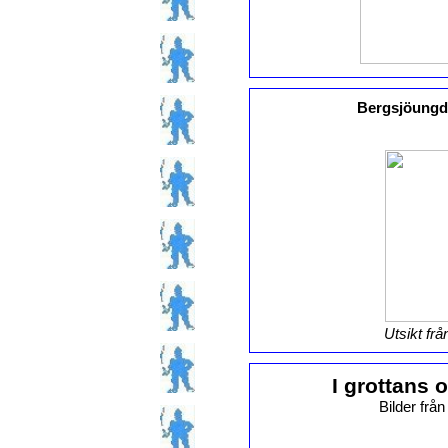
Bergsjöungdo
Utsikt frå
I grottans
Bilder frå