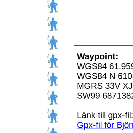
Waypoint:
WGS84 61.959
WGS84 N 6105
MGRS 33V XJ
SW99 687138
Länk till gpx-fil
Gpx-fil för Bjö