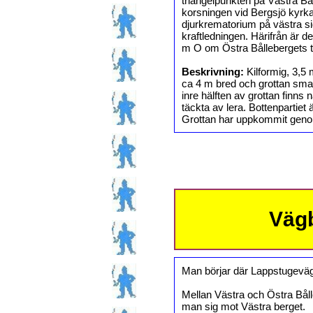
triangelpunkten på Västra Bå
korsningen vid Bergsjö kyrka
djurkrematorium på västra si
kraftledningen. Härifrån är d
m O om Östra Bållebergets 
Beskrivning:
Kilformig, 3,5
ca 4 m bred och grottan smal
inre hälften av grottan finns 
täckta av lera. Bottenpartiet ä
Grottan har uppkommit genom a
Vägb
Man börjar där Lappstugeväge
Mellan Västra och Östra Bålle
man sig mot Västra berget.