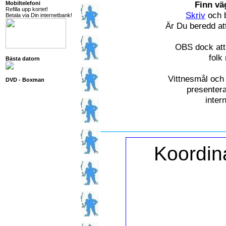
Finn vä
Mobiltelefoni
Refilla upp kortet!
Skriv
och b
Betala via Din internetbank!
Är Du beredd at
OBS dock att 
folk
Bästa datorn
Vittnesmål och
DVD - Boxman
presentera
inter
Koordina