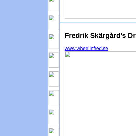
Fredrik Skärgård's D
www.wheelinfred.se