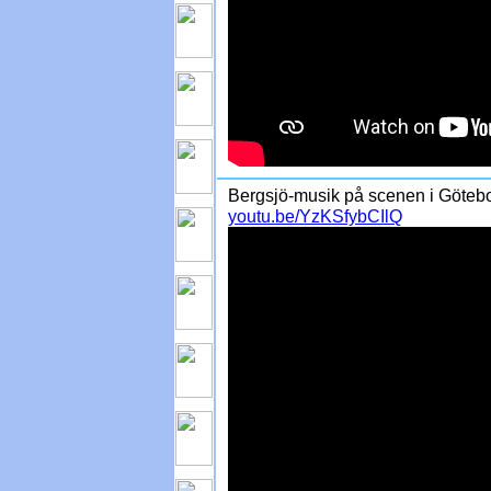
Bergsjö-musik på scenen i Göteb
youtu.be/YzKSfybCIlQ