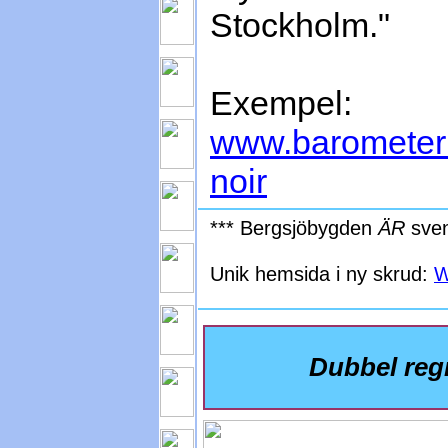
Stockholm."
Exempel:
www.barometern
noir
*** Bergsjöbygden
ÄR
sven
Unik hemsida i ny skrud:
W
Dubbel reg