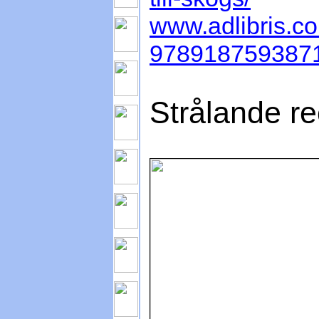
www.adlibris.co
978918759387
Strålande r