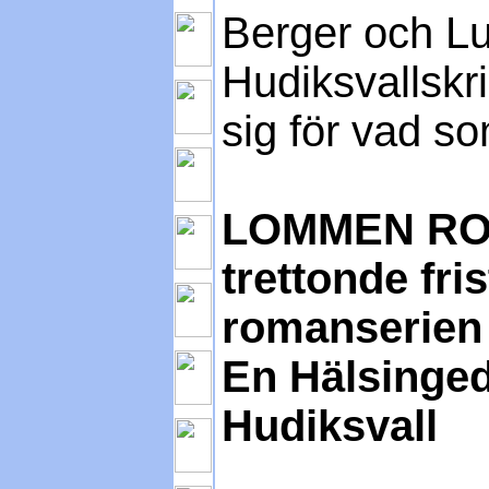
Berger och L
Hudiksvallskr
sig för vad so
LOMMEN ROP
trettonde fri
romanserien
En Hälsinged
Hudiksvall