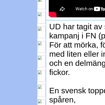
UD har tagit av
kampanj i FN (p
För att mörka, f
med liten eller 
och en delmängd
fickor.
En svensk toppdi
spåren,