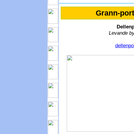
Grann-port
Dellenp
Levande by
dellenpo