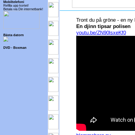
Mobiltelefoni
Refilla upp kortet!
Betala via Din internetbank!
Tront du på gröne - en ny
En djinn tipsar polisen
youtu.be/ZN90lsxeKf0
Bästa datorn
DVD - Boxman