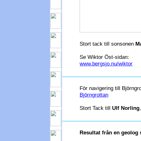
Stort tack till sonsonen
Ma
Se Wiktor Öst-sidan:
www.bergsjo.nu/wiktor
För navigering till Björngr
Björngrottan
Stort Tack till
Ulf Norling
Resultat från en geolo