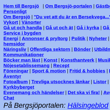
Hem till Bergsjö
|
Om Bergsjö-portalen
|
Gästb
Personligt
Om Bergsjö
|
"Du vet att du är en Bersekvega...
Vykort
|
Vänorter
Gå ut och handla
|
Gå ut och ät
|
Gå i kyrka
|
Gå 
Service i bygden
Energi
|
Annonser & pryltorg
|
Politik
|
Nyheter
hemsidor
Näringsliv
|
Offentliga sektorn
|
Bönder
|
Utbild
Kommunikationer
Böcker man läst
|
Konst
|
Konsthantverk
|
Musi
Nöjesetablissemang
|
Recept
Föreningar
|
Sport & motion
|
Fritid & hobbies
|
Äventyr
Fotoalbum
|
Trevliga utsocknes länkar
|
Listor
|
Kyrkbyberget
Evenemang och händelser
|
Det ska vi fira!
|
Av
Chat
På Bergsjöportalen:
Hälsingeblod