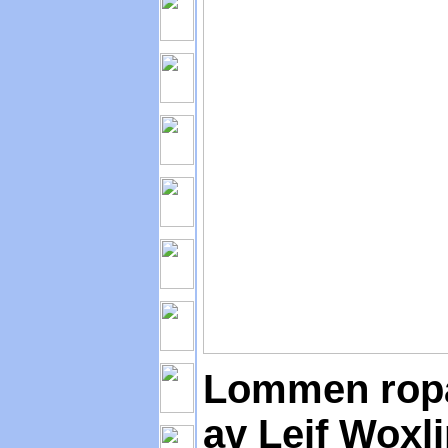
Lommen ropa
av Leif Woxl