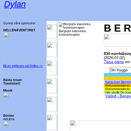
Dylan
Gynna våra sponsorer
B E R
DELLENÄVENTYRET
Bergsjös klassiska
kommunvapen
834 norrhälsin
(2026-07-02).
Tipsa gärna
om l
Bli en sjöfarare på Dellen >>
Bästa resan:
Karta över Bergsj
Travelstart!
Rekommenderas:
Rekommenderas:
Musik
Här skulle Du kunn
Vädret i Bergsj
Böcker
AdLibris