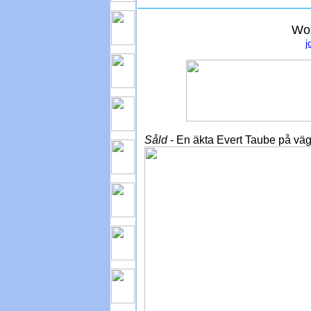
Wox
j
Såld
- En äkta Evert Taube på vä