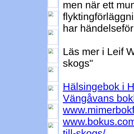
men när ett mumi
flyktingförläggn
har händelseför
Läs mer i Leif W
skogs"
Hälsingebok i H
Vängåvans bokh
www.mimerbokfor
www.bokus.com/
till-skogs/