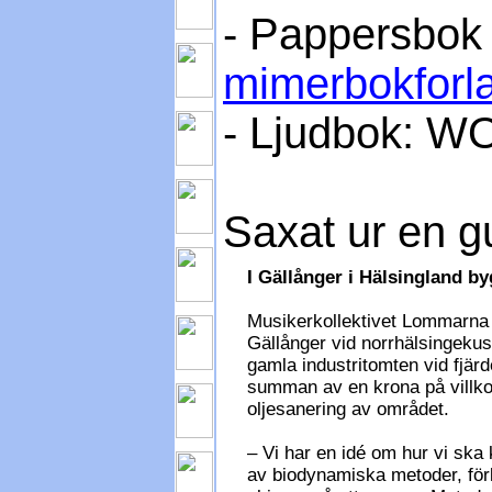
- Pappersbok 
mimerbokforl
- Ljudbok: 
Saxat ur en gu
I Gällånger i Hälsingland b
Musikerkollektivet Lommarna h
Gällånger vid norrhälsingekus
gamla industritomten vid fjär
summan av en krona på villko
oljesanering av området.
– Vi har en idé om hur vi ska 
av biodynamiska metoder, förk