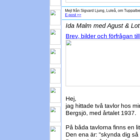
Mejl från Sigvard Ljung, Luleå, om Tuppalbert
E-post >>
Ida Malm med Agust & Lot
Brev, bilder och förfrågan t
Hej,
jag hittade två tavlor hos 
Bergsjö, med årtalet 1937.
På båda tavlorna finns en l
Den ena är: "skynda dig så vi 