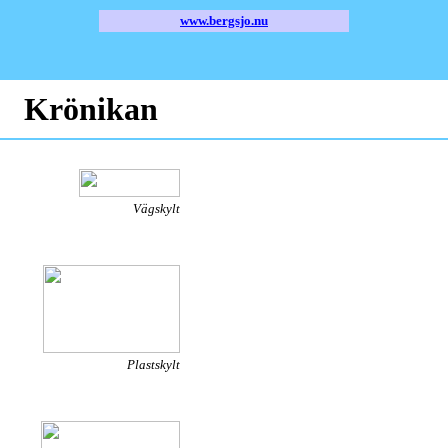
www.bergsjo.nu
Krönikan
Vägskylt
Plastskylt