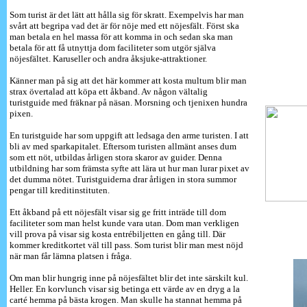
Som turist är det lätt att hålla sig för skratt. Exempelvis har man
svårt att begripa vad det är för nöje med ett nöjesfält. Först ska
man betala en hel massa för att komma in och sedan ska man
betala för att få utnyttja dom faciliteter som utgör själva
nöjesfältet. Karuseller och andra åksjuke-attraktioner.
Känner man på sig att det här kommer att kosta multum blir man
strax övertalad att köpa ett åkband. Av någon vältalig
turistguide med fräknar på näsan. Morsning och tjenixen hundra
pixen.
En turistguide har som uppgift att ledsaga den arme turisten. I att
bli av med sparkapitalet. Eftersom turisten allmänt anses dum
som ett nöt, utbildas årligen stora skaror av guider. Denna
utbildning har som främsta syfte att lära ut hur man lurar pixet av
det dumma nötet. Turistguiderna drar årligen in stora summor
pengar till kreditinstituten.
Ett åkband på ett nöjesfält visar sig ge fritt inträde till dom
faciliteter som man helst kunde vara utan. Dom man verkligen
vill prova på visar sig kosta entrébiljetten en gång till. Där
kommer kreditkortet väl till pass. Som turist blir man mest nöjd
när man får lämna platsen i fråga.
Om man blir hungrig inne på nöjesfältet blir det inte särskilt kul.
Heller. En korvlunch visar sig betinga ett värde av en dryg a la
carté hemma på bästa krogen. Man skulle ha stannat hemma på