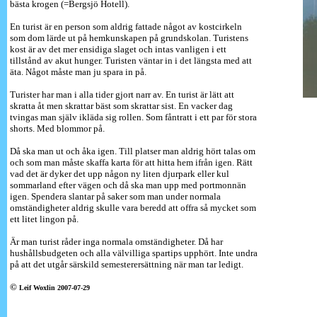
bästa krogen (=Bergsjö Hotell).
En turist är en person som aldrig fattade något av kostcirkeln
som dom lärde ut på hemkunskapen på grundskolan. Turistens
kost är av det mer ensidiga slaget och intas vanligen i ett
tillstånd av akut hunger. Turisten väntar in i det längsta med att
äta. Något måste man ju spara in på.
Turister har man i alla tider gjort narr av. En turist är lätt att
skratta åt men skrattar bäst som skrattar sist. En vacker dag
tvingas man själv ikläda sig rollen. Som fåntratt i ett par för stora
shorts. Med blommor på.
Då ska man ut och åka igen. Till platser man aldrig hört talas om
och som man måste skaffa karta för att hitta hem ifrån igen. Rätt
vad det är dyker det upp någon ny liten djurpark eller kul
sommarland efter vägen och då ska man upp med portmonnän
igen. Spendera slantar på saker som man under normala
omständigheter aldrig skulle vara beredd att offra så mycket som
ett litet lingon på.
Är man turist råder inga normala omständigheter. Då har
hushållsbudgeten och alla välvilliga spartips upphört. Inte undra
på att det utgår särskild semesterersättning när man tar ledigt.
©
Leif Woxlin 2007-07-29