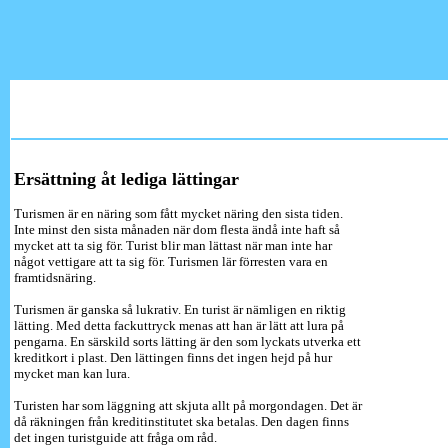
Ersättning åt lediga lättingar
Turismen är en näring som fått mycket näring den sista tiden.
Inte minst den sista månaden när dom flesta ändå inte haft så
mycket att ta sig för. Turist blir man lättast när man inte har
något vettigare att ta sig för. Turismen lär förresten vara en
framtidsnäring.
Turismen är ganska så lukrativ. En turist är nämligen en riktig
lätting. Med detta fackuttryck menas att han är lätt att lura på
pengarna. En särskild sorts lätting är den som lyckats utverka ett
kreditkort i plast. Den lättingen finns det ingen hejd på hur
mycket man kan lura.
Turisten har som läggning att skjuta allt på morgondagen. Det är
då räkningen från kreditinstitutet ska betalas. Den dagen finns
det ingen turistguide att fråga om råd.