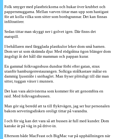
Folk smyger med plastbrickorna och hukar över krubbet och
pappersmuggarna. Mellan varven tittar man upp som hastigast
för att kolla vilka som sitter som bordsgrannar. Det kan finnas
infiltratörer.
Sedan tittar man skyggt ner i golvet igen. Där finns det
matspill.
I behållaren med färgglada plastkulor leker dom små barnen.
Dom ser ut som skrämda djur. Med rödgråtna ögon blänger dom
ängsligt åt det håll där mamman och pappan kurar.
En gammal folkvagnsbuss dundrar förbi efter gatan, strax
utanför hamburgerrestaurangen. Solkiga strålkastare målar en
dammig ljusstråle i snöhaglet. Man fryser plötsligt till där man
sitter, tuggan växer i munnen.
Det kan vara aktivisterna som kommer för att genomföra en
raid. Med folkvagnsbussen.
Man gör sig beredd att ta till flyktvägen, jag ser hur personalen
bakom serveringsdisken oroligt tittar på varandra.
I och för sig kan det vara så att bussen är full med kunder. Dom
kanske är på väg in på drive-in.
Eftersom både MacFeast och BigMac var på upphällningen när