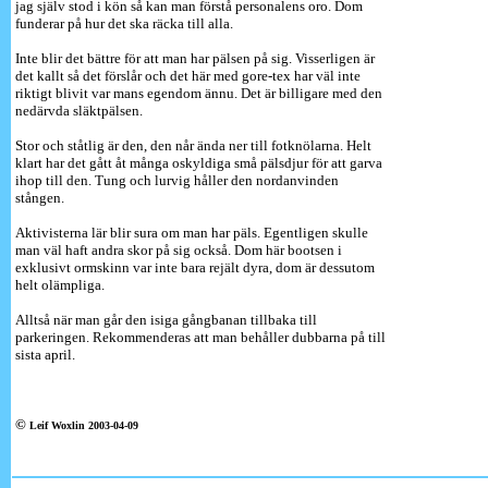
jag själv stod i kön så kan man förstå personalens oro. Dom
funderar på hur det ska räcka till alla.
Inte blir det bättre för att man har pälsen på sig. Visserligen är
det kallt så det förslår och det här med gore-tex har väl inte
riktigt blivit var mans egendom ännu. Det är billigare med den
nedärvda släktpälsen.
Stor och ståtlig är den, den når ända ner till fotknölarna. Helt
klart har det gått åt många oskyldiga små pälsdjur för att garva
ihop till den. Tung och lurvig håller den nordanvinden
stången.
Aktivisterna lär blir sura om man har päls. Egentligen skulle
man väl haft andra skor på sig också. Dom här bootsen i
exklusivt ormskinn var inte bara rejält dyra, dom är dessutom
helt olämpliga.
Alltså när man går den isiga gångbanan tillbaka till
parkeringen. Rekommenderas att man behåller dubbarna på till
sista april.
©
Leif Woxlin 2003-04-09