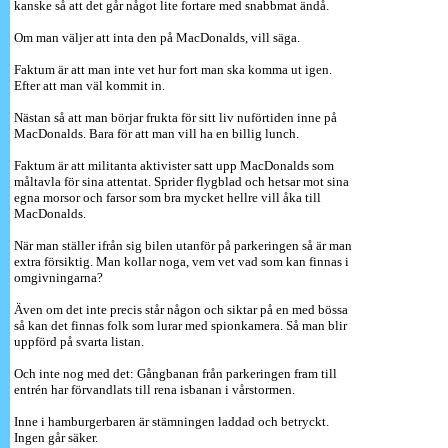
kanske så att det går något lite fortare med snabbmat ändå.
Om man väljer att inta den på MacDonalds, vill säga.
Faktum är att man inte vet hur fort man ska komma ut igen.
Efter att man väl kommit in.
Nästan så att man börjar frukta för sitt liv nuförtiden inne på
MacDonalds. Bara för att man vill ha en billig lunch.
Faktum är att militanta aktivister satt upp MacDonalds som
måltavla för sina attentat. Sprider flygblad och hetsar mot sina
egna morsor och farsor som bra mycket hellre vill åka till
MacDonalds.
När man ställer ifrån sig bilen utanför på parkeringen så är man
extra försiktig. Man kollar noga, vem vet vad som kan finnas i
omgivningarna?
Även om det inte precis står någon och siktar på en med bössa
så kan det finnas folk som lurar med spionkamera. Så man blir
uppförd på svarta listan.
Och inte nog med det: Gångbanan från parkeringen fram till
entrén har förvandlats till rena isbanan i vårstormen.
Inne i hamburgerbaren är stämningen laddad och betryckt.
Ingen går säker.