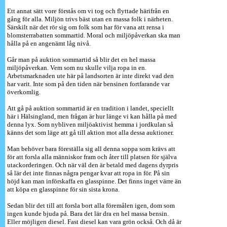
Ett annat sätt vore förstås om vi tog och flyttade härifrån en
gång för alla. Miljön trivs bäst utan en massa folk i närheten.
Särskilt när det rör sig om folk som har för vana att rensa i
blomsterrabatten sommartid. Moral och miljöpåverkan ska man
hålla på en angenämt låg nivå.
Går man på auktion sommartid så blir det en hel massa
miljöpåverkan. Vem som nu skulle vilja ropa in en.
Arbetsmarknaden ute här på landsorten är inte direkt vad den
har varit. Inte som på den tiden när bensinen fortfarande var
överkomlig.
Att gå på auktion sommartid är en tradition i landet, speciellt
här i Hälsingland, men frågan är hur länge vi kan hålla på med
denna lyx. Som nybliven miljöaktivist hemma i jordkulan så
känns det som läge att gå till aktion mot alla dessa auktioner.
Man behöver bara föreställa sig all denna soppa som krävs att
för att forsla alla människor fram och åter till platsen för själva
utackorderingen. Och när väl den är betald med dagens dyrpris
så lär det inte finnas några pengar kvar att ropa in för. På sin
höjd kan man införskaffa en glasspinne. Det finns inget värre än
att köpa en glasspinne för sin sista krona.
Sedan blir det till att forsla bort alla föremålen igen, dom som
ingen kunde bjuda på. Bara det lär dra en hel massa bensin.
Eller möjligen diesel. Fast diesel kan vara grön också. Och då är