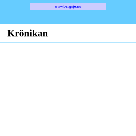
www.bergsjo.nu
Krönikan