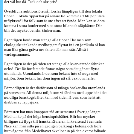
det väl bra då. Tack och ske pris!
Överblivna auktionsföremål forslas lämpligen till den lokala
tippen. Lokala tippar har på senare tid kommit att bli populära
utflyktsmål för folk som är ute efter att fynda. Man kan se dom
komma i stora horder med sina stora bilar och släpkärror. Där
blir det mycket bensin, tänker man.
Egentligen borde man stänga alla tippar. Har man som
ekologiskt tänkande medborgare flyttat in i en jordkula så kan
man lika gärna gräva ner skiten där man står. Alltså i
vardagsrummet.
Egentligen är det på tiden att stänga alla kvarvarande fabriker
också. Det lär fortfarande finnas några som det går att flytta
utomlands. Utomlands är det som bekant inte så noga med
miljön. Som bekant har dom ingen att slå vakt om heller.
Förmodligen är det därför som så många önskar åka utomlands
på semestern. All denna miljö som vi får dras med uppe här i det
nordliga barrskogsbältet kan med tiden få vem som helst att
drabbas av lappsjuka.
Förresten har man knappast råd att semestra i Sverige längre.
Med tanke på det höga bensinprisbältet. Blir bra mycket
billigare att flyga till franska Rivieran. Inkvarterad i centrala
Nice kan man sitta på en gedigen balkong i betong och höra
hur vågorna från Medelhavet skvalpar in på den överbefolkade