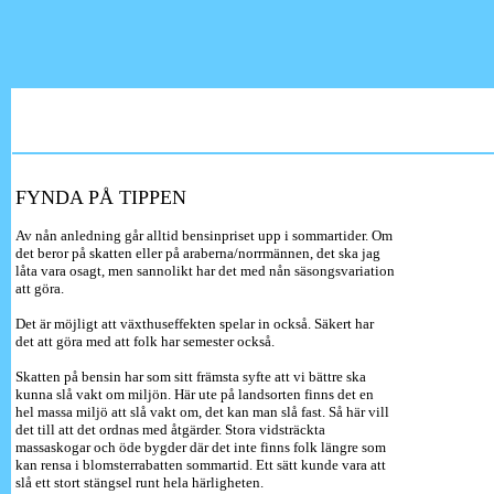
FYNDA PÅ TIPPEN
Av nån anledning går alltid bensinpriset upp i sommartider. Om
det beror på skatten eller på araberna/norrmännen, det ska jag
låta vara osagt, men sannolikt har det med nån säsongsvariation
att göra.
Det är möjligt att växthuseffekten spelar in också. Säkert har
det att göra med att folk har semester också.
Skatten på bensin har som sitt främsta syfte att vi bättre ska
kunna slå vakt om miljön. Här ute på landsorten finns det en
hel massa miljö att slå vakt om, det kan man slå fast. Så här vill
det till att det ordnas med åtgärder. Stora vidsträckta
massaskogar och öde bygder där det inte finns folk längre som
kan rensa i blomsterrabatten sommartid. Ett sätt kunde vara att
slå ett stort stängsel runt hela härligheten.