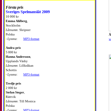
Första pris
Sveriges Spelmanslåt 2009
10 000 kr
Emma Ahlberg
,
Stockholm
Låtnamn
: Sleipner
Polska
Å
-
Lyssna
:
MP3-format
w
Andra pris
5 000 kr
Hanna Andersson
,
Upplands Väsby
Låtnamn
: Lillkråkan
Schottis
-
Lyssna
:
MP3-format
Tredje pris
2 000 kr
Stefan Steger
,
Rättvik
Låtnamn
: Till Monica
Polska
-
Lyssna
:
MP3-format