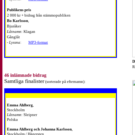
Publikens pris
2 000 kr + bidrag från stämmopubliken
Bo Karlsson
,
Bjuråker
Låtnamn
: Klagan
Gånglåt
-
Lyssna
:
MP3-format
D
R
46 inlämnade bidrag
Samtliga finalister
(sorterade på efternamn):
Emma Ahlberg
,
Stockholm
Låtnamn
: Sleipner
Polska
Emma Ahlberg och Johanna Karlsson
,
Stockholm / Hägersten