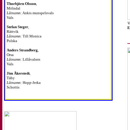
Thorbjörn Olsson
,
Mölndal
Låtnamn
: Ankis munspelsvals
Vals
V
Stefan Steger
,
E
Rättvik
Låtnamn
: Till Monica
Polska
Anders Strandberg
,
Orsa
Låtnamn
: Lillåvalsen
Vals
Jim Åkerstedt
,
Täby
Låtnamn
: Hopp-Jerka
Schottis