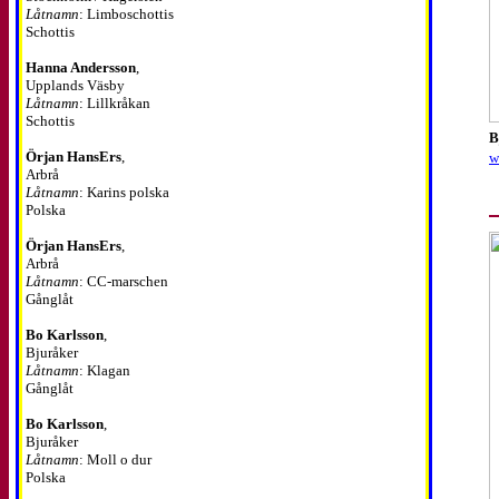
Låtnamn
: Limboschottis
Schottis
Hanna Andersson
,
Upplands Väsby
Låtnamn
: Lillkråkan
Schottis
B
Örjan HansErs
,
w
Arbrå
Låtnamn
: Karins polska
Polska
Örjan HansErs
,
Arbrå
Låtnamn
: CC-marschen
Gånglåt
Bo Karlsson
,
Bjuråker
Låtnamn
: Klagan
Gånglåt
Bo Karlsson
,
Bjuråker
Låtnamn
: Moll o dur
Polska