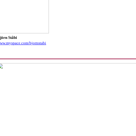
jörn Ståbi
ww.myspace.com/bjornstabi