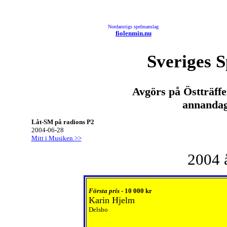
Nordanstigs spelmanslag
fiolenmin.nu
Sveriges 
Avgörs på Östträffe
annanda
Låt-SM på radions P2
2004-06-28
Mitt i Musiken >>
2004 å
Första pris
- 10 000 kr
Karin Hjelm
Delsbo