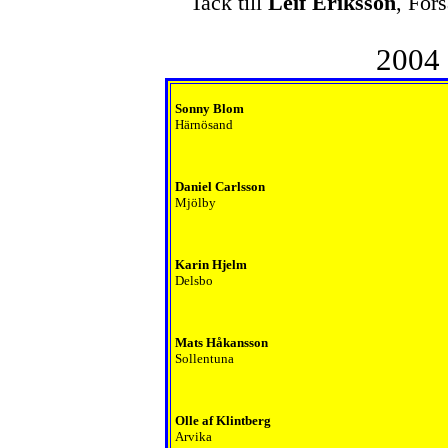
Tack till
Leif Eriksson
, Fors
2004 å
Sonny Blom
Härnösand
Daniel Carlsson
Mjölby
Karin Hjelm
Delsbo
Mats Håkansson
Sollentuna
Olle af Klintberg
Arvika