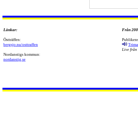
Länkar:
Från 200
Östträffen:
Publikens
bergsjo.nu/osttraffen
Trima
Live från
Nordanstigs kommun:
nordanstig.se