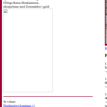
O'tôrgs-Kaisa Abrahamsson,
riksspelman med Zornmärket i guld.
I
1
K
-
1
O
-
1
A
Se vidare:
-
Nordanstigs kommun >>
s