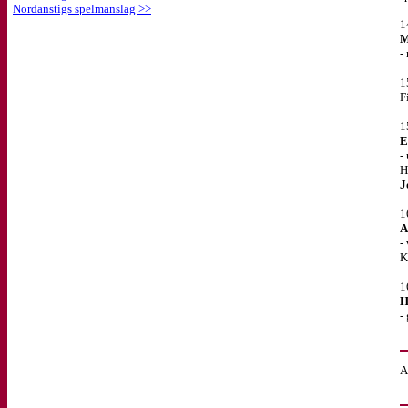
Nordanstigs spelmanslag >>
1
M
-
1
F
1
E
-
H
J
1
A
-
K
1
H
-
A