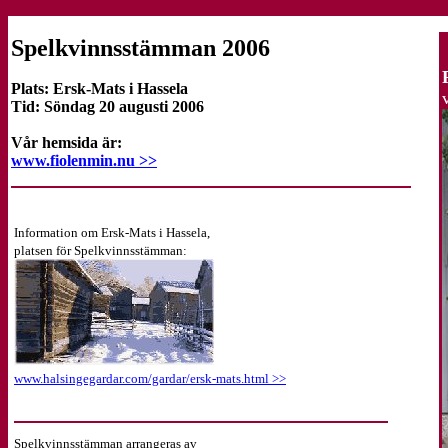
Spelkvinnsstämman 2006
Plats: Ersk-Mats i Hassela
Tid: Söndag 20 augusti 2006
Vår hemsida är:
www.fiolenmin.nu >>
Information om Ersk-Mats i Hassela,
platsen för Spelkvinnsstämman:
www.halsingegardar.com/gardar/ersk-mats.html >>
Spelkvinnsstämman arrangeras av