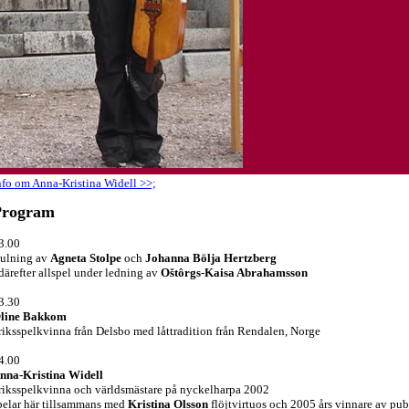
nfo om Anna-Kristina Widell >>;
Program
3.00
ulning av
Agneta Stolpe
och
Johanna Bölja Hertzberg
 därefter allspel under ledning av
Oštôrgs-Kaisa Abrahamsson
3.30
line Bakkom
 riksspelkvinna från Delsbo med låttradition från Rendalen, Norge
4.00
nna-Kristina Widell
 riksspelkvinna och världsmästare på nyckelharpa 2002
pelar här tillsammans med
Kristina Olsson
flöjtvirtuos och 2005 års vinnare av pub