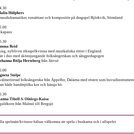
4.30
alin Hülphers
 musikdramatiker, tonsättare och kompositör på dragspel Björkvik, Sörmland
5.00
ikapaus
5.30
mma Reid
 ung, nybliven riksspelkvinna med musikaliska rötter i England.
är i duo med skönsjungande folksångerskan och sångpedagogen
ohanna Bölja Hertzberg
från Järvsö
6.00
gneta Stolpe
 välmeriterad folksångerska från Äppelbo, Dalarna med rösten som huvudinstrument
an både handmjölka kor och hässja hö.
6.30
anna Tibell
&
Oštôrgs-Kaisa
 guldkorn från Malmö till Bergsjö
lla spelmän/kvinnor hälsas välkomna att spela i buskarna och i allspelet