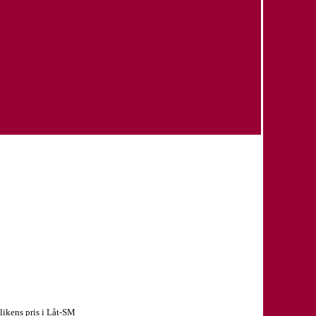
likens pris i Låt-SM