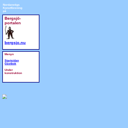
Nordanstigs
Konstförening
på
Bergsjö-
portalen
bergsjo.nu
Menyn
Startsidan
Gästbok
Under
konstruktion