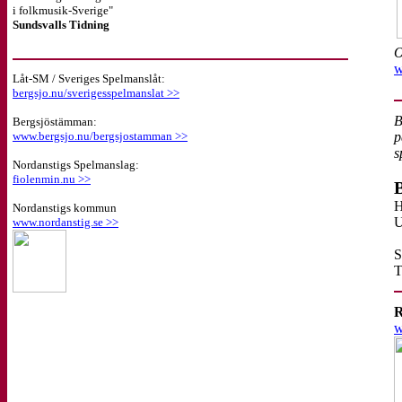
i folkmusik-Sverige"
Sundsvalls Tidning
O
w
Låt-SM / Sveriges Spelmanslåt:
bergsjo.nu/sverigesspelmanslat >>
B
Bergsjöstämman:
www.bergsjo.nu/bergsjostamman >>
p
s
Nordanstigs Spelmanslag:
fiolenmin.nu >>
H
Nordanstigs kommun
U
www.nordanstig.se >>
S
T
R
w