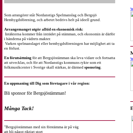
w
Som arrangörer står Nordanstigs Spelmanslag och Bergsjö
Hembygdsförening, och arbetet bedrivs helt på ideell grund.
Arrangemanget utgör alltid en ekonomisk risk:
Intäkterna kommer från inträdet på stämman, och ekonomin är därför
i händerna på vädrets makter.
Varken spelmanslaget eller hembygdsföreningen har möjlighet att ta
en förlust.
M
En förutsättning
för att Bergsjöstämman ska leva vidare och fortsatta
w
att utvecklas, och för att Nordanstigs kommuns rykte som ett
folkmusikcenter i Sverige skall stärkas, är därmed
sponsring
.
En uppmaning till Dig som företagare i vår region:
Bli sponsor för Bergsjöstämman!
Många Tack!
E
"Bergsjöstämman med sin förstämma är på väg
att bli något riktigt stort